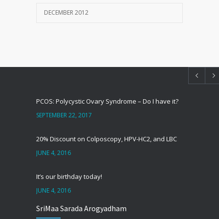
DECEMBER 2012
PCOS: Polycystic Ovary Syndrome – Do I have it?
SEPTEMBER 22, 2017
20% Discount on Colposcopy, HPV-HC2, and LBC
JUNE 4, 2016
It’s our birthday today!
JUNE 4, 2016
SriMaa Sarada Arogyadham
सर्वाइकल कैंसर – CIN या पूर्वकैंसर